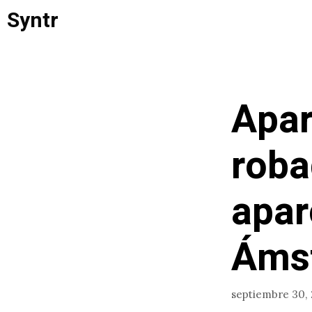
Saltar
Syntr
al
contenido
Apar
roba
apar
Áms
septiembre 30,