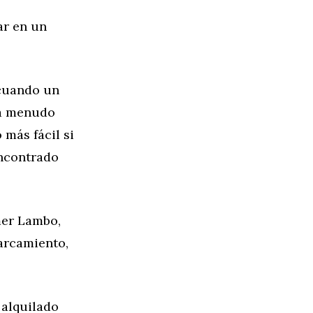
ar en un
cuando un
 a menudo
 más fácil si
encontrado
mer Lambo,
arcamiento,
 alquilado