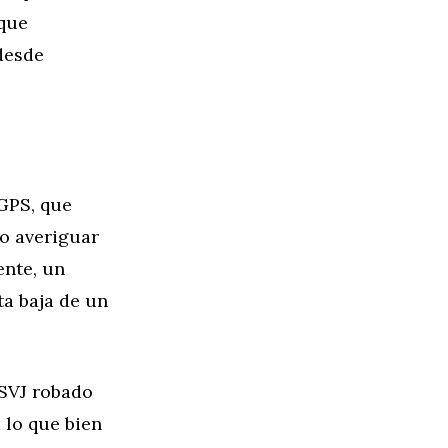
nque
 desde
GPS, que
do averiguar
ente, un
ta baja de un
 SVJ robado
 lo que bien