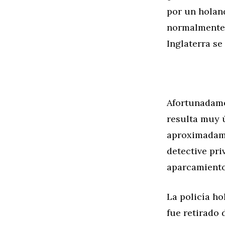
por un holan
normalmente e
Inglaterra se
Afortunadame
resulta muy ú
aproximadame
detective pri
aparcamiento
La policía ho
fue retirado 