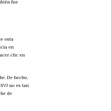
mbién fue
e esta
icía en
acer clic en
he. De hecho,
 SVJ no es tan
che de