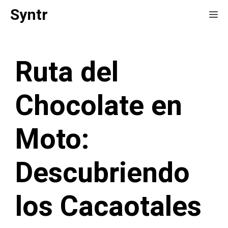
Saltar
Syntr
Me
al
contenido
Ruta del
Chocolate en
Moto:
Descubriendo
los Cacaotales