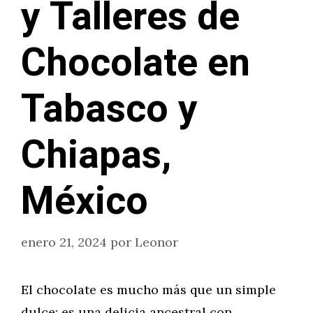
y Talleres de
Chocolate en
Tabasco y
Chiapas,
México
enero 21, 2024
por
Leonor
El chocolate es mucho más que un simple
dulce; es una delicia ancestral con