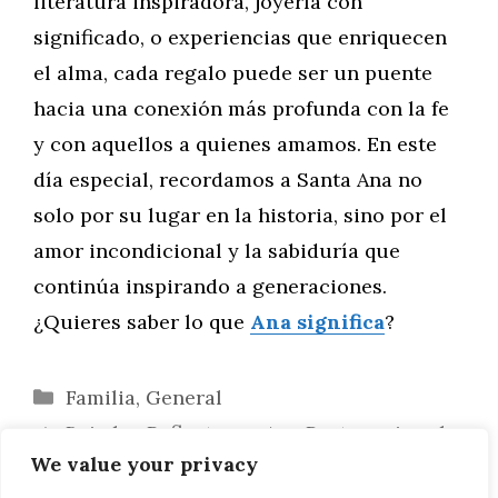
literatura inspiradora, joyería con
significado, o experiencias que enriquecen
el alma, cada regalo puede ser un puente
hacia una conexión más profunda con la fe
y con aquellos a quienes amamos. En este
día especial, recordamos a Santa Ana no
solo por su lugar en la historia, sino por el
amor incondicional y la sabiduría que
continúa inspirando a generaciones.
¿Quieres saber lo que
Ana significa
?
Categorías
Familia
,
General
Bajo los Reflectores: Ana Protagoniza el
We value your privacy
Escenario