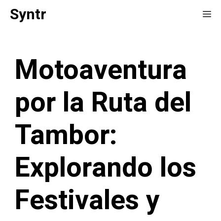
Saltar
Syntr
Me
al
contenido
Motoaventura
por la Ruta del
Tambor:
Explorando los
Festivales y