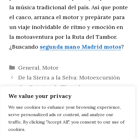
la música tradicional del país. Así que ponte
el casco, arranca el motor y prepárate para
un viaje inolvidable de ritmo y emoción en
la motoaventura por la Ruta del Tambor.
¿Buscando
segunda mano Madrid motos
?
Categorías
General
,
Motor
De la Sierra a la Selva: Motoexcursión
por los Paisajes de Tlaxcala
We value your privacy
Ruta del Vino en Moto: Descubriendo las
Bodegas y Viñedos de México en una
We use cookies to enhance your browsing experience,
serve personalized ads or content, and analyze our
Motoaventura
traffic. By clicking "Accept All", you consent to our use of
cookies.