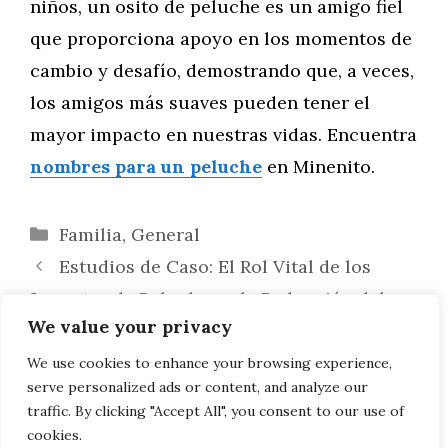
niños, un osito de peluche es un amigo fiel
que proporciona apoyo en los momentos de
cambio y desafío, demostrando que, a veces,
los amigos más suaves pueden tener el
mayor impacto en nuestras vidas. Encuentra
nombres para un peluche
en Minenito.
Categorías
Familia
,
General
Estudios de Caso: El Rol Vital de los
Juguetes de Peluche en la Reducción del
We value your privacy
Estrés Infantil
La Relevancia de los Materiales No
We use cookies to enhance your browsing experience,
serve personalized ads or content, and analyze our
Tóxicos en los Juguetes de Peluche
traffic. By clicking "Accept All", you consent to our use of
cookies.