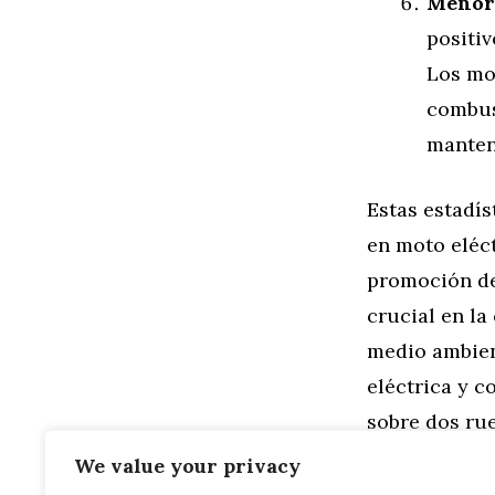
Menore
positiv
Los mo
combus
manteni
Estas estadís
en moto eléct
promoción de
crucial en la
medio ambient
eléctrica y c
sobre dos ru
We value your privacy
Categorías
General
,
Mo