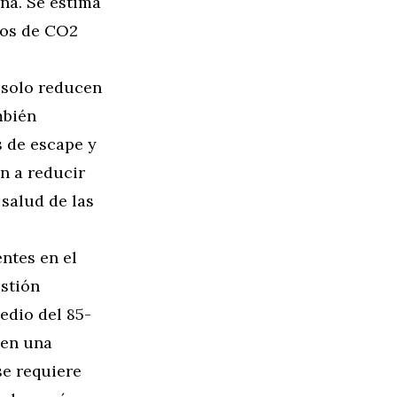
na. Se estima
nos de CO2
 solo reducen
mbién
s de escape y
n a reducir
 salud de las
ntes en el
stión
edio del 85-
nen una
se requiere