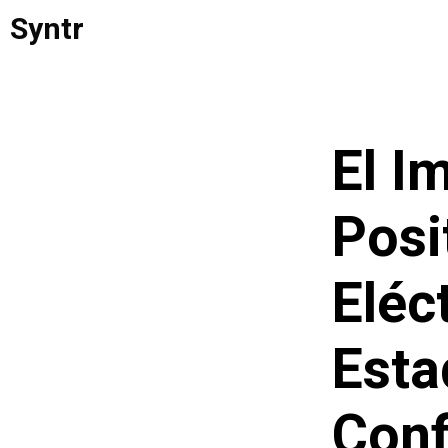
Saltar
Syntr
al
contenido
El I
Posi
Eléc
Esta
Con