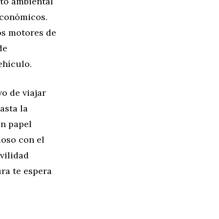
to ambiental
 económicos.
os motores de
de
ehículo.
o de viajar
asta la
un papel
uoso con el
vilidad
ura te espera