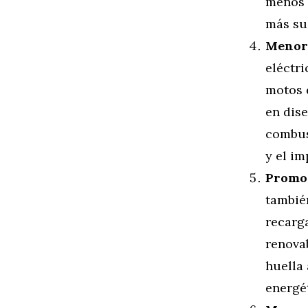
menos 
más su
Menor 
eléctr
motos 
en dis
combus
y el i
Promoc
tambié
recarg
renovab
huella 
energé