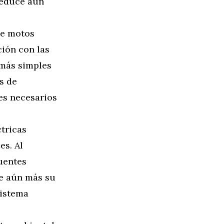
reduce aún
de motos
ión con las
 más simples
s de
es necesarios
tricas
es. Al
uentes
ce aún más su
sistema