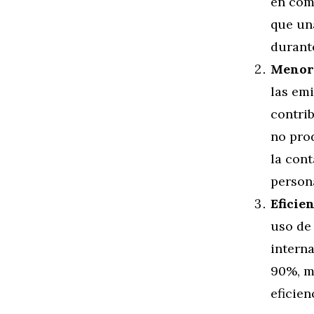
en com
que un
durante
Menor 
las em
contrib
no pro
la cont
person
Eficie
uso de
interna
90%, m
eficien