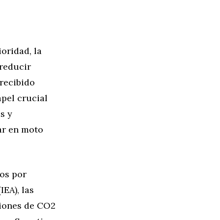
oridad, la
reducir
 recibido
pel crucial
s y
ar en moto
os por
EA), las
siones de CO2